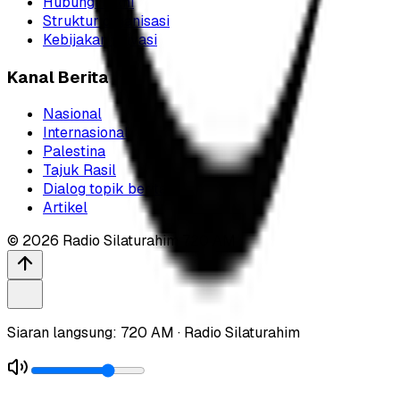
Hubungi kami
Struktur organisasi
Kebijakan privasi
Kanal Berita
Nasional
Internasional
Palestina
Tajuk Rasil
Dialog topik berita
Artikel
©
2026
Radio Silaturahim 720 AM
Siaran langsung: 720 AM · Radio Silaturahim