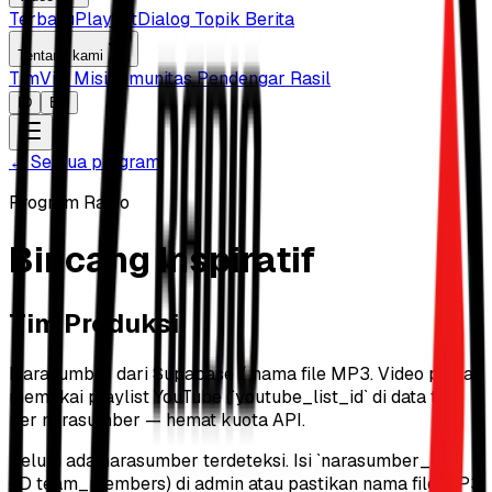
Terbaru
Playlist
Dialog Topik Berita
Tentang kami
Tim
Visi Misi
Komunitas Pendengar Rasil
ID
EN
←
Semua program
Program Radio
Bincang Inspiratif
Tim Produksi
Narasumber dari Supabase / nama file MP3. Video pilihan
memakai playlist YouTube (`youtube_list_id` di data tim)
per narasumber — hemat kuota API.
Belum ada narasumber terdeteksi. Isi `narasumber_list`
(ID team_members) di admin atau pastikan nama file MP3