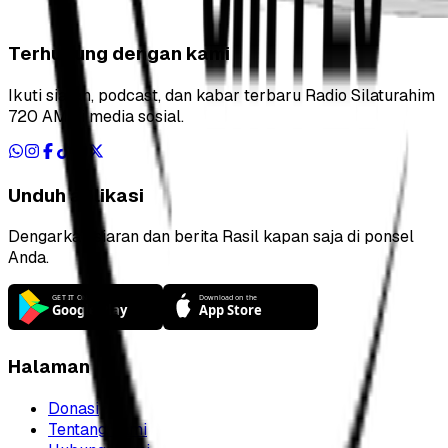
Terhubung dengan kami
Ikuti siaran, podcast, dan kabar terbaru Radio Silaturahim
720 AM di media sosial.
Unduh aplikasi
Dengarkan siaran dan berita Rasil kapan saja di ponsel
Anda.
Halaman
Donasi
Tentang kami