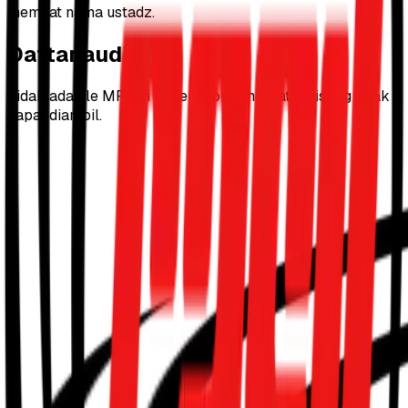
memuat nama ustadz.
Daftar audio
Tidak ada file MP3 di folder program ini atau listing tidak
dapat diambil.