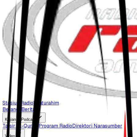
Stasiun Radio
Silaturahim
Beranda
Berita
Kajian & Podcast
Tafsir Al-Qur'an
Program Radio
Direktori Narasumber
Video