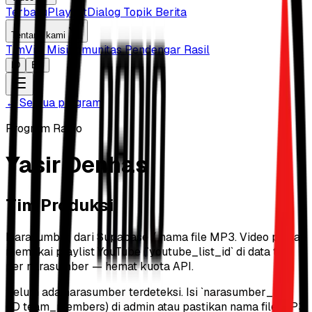
Terbaru
Playlist
Dialog Topik Berita
Tentang kami
Tim
Visi Misi
Komunitas Pendengar Rasil
ID
EN
←
Semua program
Program Radio
Yasir Denhas
Tim Produksi
Narasumber dari Supabase / nama file MP3. Video pilihan
memakai playlist YouTube (`youtube_list_id` di data tim)
per narasumber — hemat kuota API.
Belum ada narasumber terdeteksi. Isi `narasumber_list`
(ID team_members) di admin atau pastikan nama file MP3