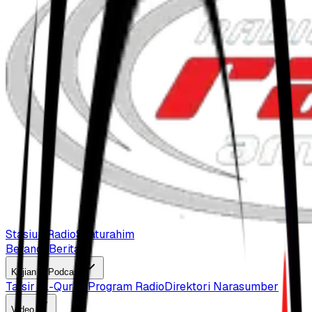
Stasiun Radio
Silaturahim
Beranda
Berita
Kajian & Podcast
Tafsir Al-Qur'an
Program Radio
Direktori Narasumber
Video