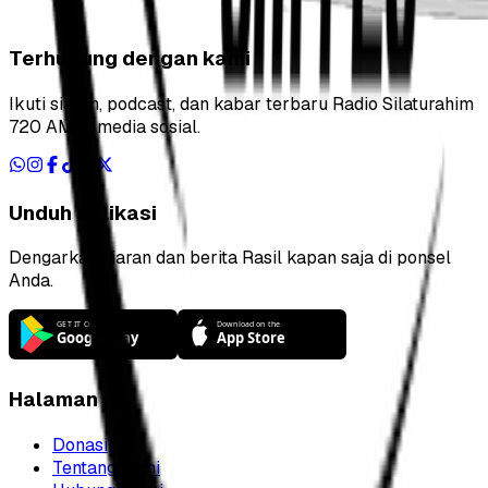
Terhubung dengan kami
Ikuti siaran, podcast, dan kabar terbaru Radio Silaturahim
720 AM di media sosial.
Unduh aplikasi
Dengarkan siaran dan berita Rasil kapan saja di ponsel
Anda.
Halaman
Donasi
Tentang kami