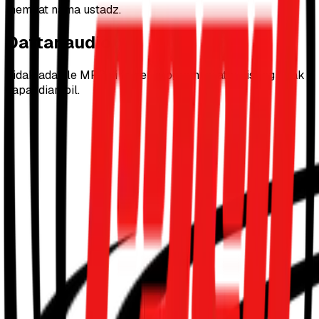
memuat nama ustadz.
Daftar audio
Tidak ada file MP3 di folder program ini atau listing tidak
dapat diambil.