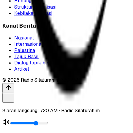
Hubungi kami
Struktur organisasi
Kebijakan privasi
Kanal Berita
Nasional
Internasional
Palestina
Tajuk Rasil
Dialog topik berita
Artikel
©
2026
Radio Silaturahim 720 AM
Siaran langsung: 720 AM · Radio Silaturahim