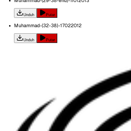
Muhammad-(29-38-end)-11012013
Unduh
Putar
Muhammad-(32-38)-17022012
Unduh
Putar