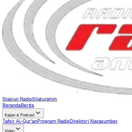
Stasiun Radio
Silaturahim
Beranda
Berita
Kajian & Podcast
Tafsir Al-Qur'an
Program Radio
Direktori Narasumber
Video