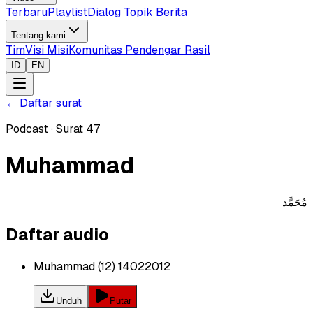
Terbaru
Playlist
Dialog Topik Berita
Tentang kami
Tim
Visi Misi
Komunitas Pendengar Rasil
ID
EN
←
Daftar surat
Podcast
·
Surat
47
Muhammad
مُحَمَّد
Daftar audio
Muhammad (12) 14022012
Unduh
Putar