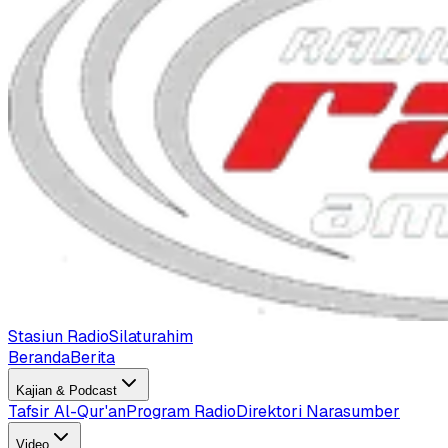
Stasiun Radio
Silaturahim
Beranda
Berita
Kajian & Podcast
Tafsir Al-Qur'an
Program Radio
Direktori Narasumber
Video