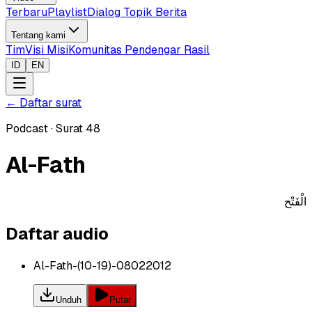
Terbaru
Playlist
Dialog Topik Berita
Tentang kami
Tim
Visi Misi
Komunitas Pendengar Rasil
ID
EN
←
Daftar surat
Podcast
·
Surat
48
Al-Fath
الْفَتْح
Daftar audio
Al-Fath-(10-19)-08022012
Unduh
Putar