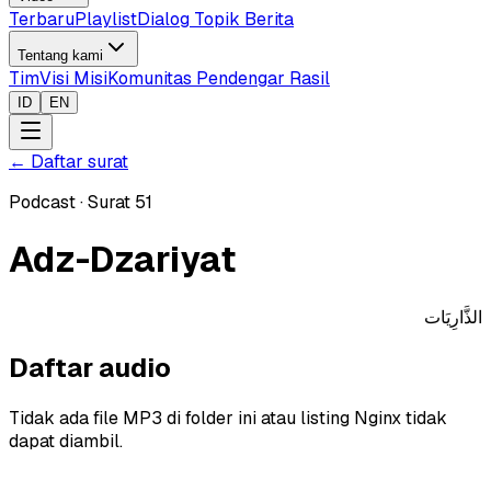
Terbaru
Playlist
Dialog Topik Berita
Tentang kami
Tim
Visi Misi
Komunitas Pendengar Rasil
ID
EN
←
Daftar surat
Podcast
·
Surat
51
Adz-Dzariyat
الذَّارِيَات
Daftar audio
Tidak ada file MP3 di folder ini atau listing Nginx tidak
dapat diambil.