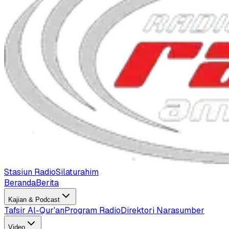
Stasiun Radio
Silaturahim
Beranda
Berita
Kajian & Podcast
Tafsir Al-Qur'an
Program Radio
Direktori Narasumber
Video