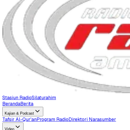
Stasiun Radio
Silaturahim
Beranda
Berita
Kajian & Podcast
Tafsir Al-Qur'an
Program Radio
Direktori Narasumber
Video