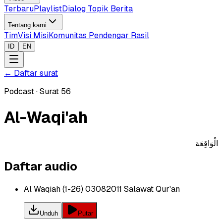
Terbaru
Playlist
Dialog Topik Berita
Tentang kami
Tim
Visi Misi
Komunitas Pendengar Rasil
ID
EN
←
Daftar surat
Podcast
·
Surat
56
Al-Waqi'ah
الْوَاقِعَة
Daftar audio
Al Waqiah (1-26) 03082011 Salawat Qur'an
Unduh
Putar