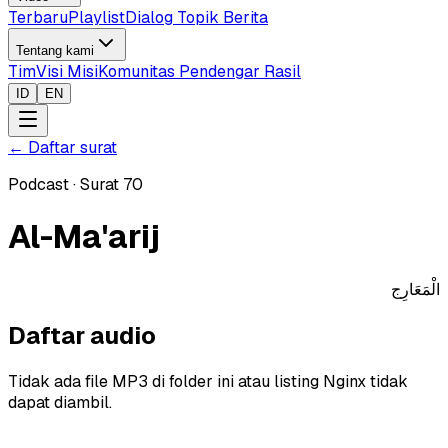
Terbaru
Playlist
Dialog Topik Berita
Tentang kami
Tim
Visi Misi
Komunitas Pendengar Rasil
ID
EN
←
Daftar surat
Podcast
·
Surat
70
Al-Ma'arij
الْمَعَارِج
Daftar audio
Tidak ada file MP3 di folder ini atau listing Nginx tidak
dapat diambil.