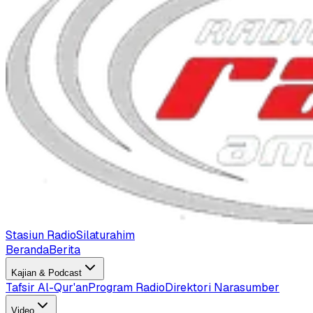
Stasiun Radio
Silaturahim
Beranda
Berita
Kajian & Podcast
Tafsir Al-Qur'an
Program Radio
Direktori Narasumber
Video