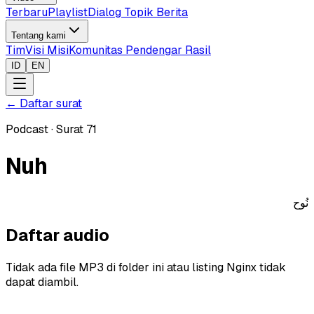
Terbaru
Playlist
Dialog Topik Berita
Tentang kami
Tim
Visi Misi
Komunitas Pendengar Rasil
ID
EN
←
Daftar surat
Podcast
·
Surat
71
Nuh
نُوح
Daftar audio
Tidak ada file MP3 di folder ini atau listing Nginx tidak
dapat diambil.