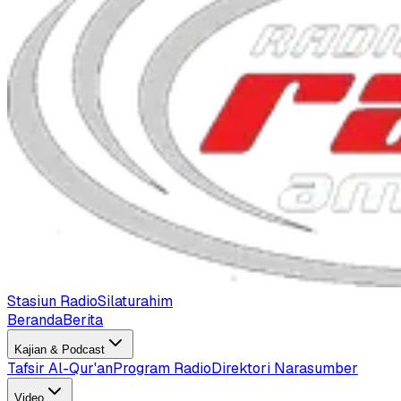
Stasiun Radio
Silaturahim
Beranda
Berita
Kajian & Podcast
Tafsir Al-Qur'an
Program Radio
Direktori Narasumber
Video