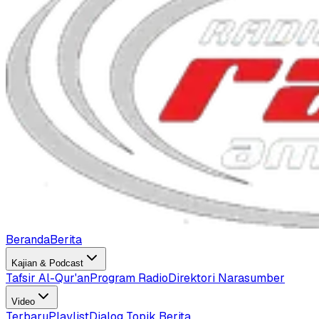
Beranda
Berita
Kajian & Podcast
Tafsir Al-Qur'an
Program Radio
Direktori Narasumber
Video
Terbaru
Playlist
Dialog Topik Berita