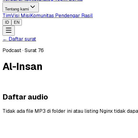
Tentang kami
Tim
Visi Misi
Komunitas Pendengar Rasil
ID
EN
←
Daftar surat
Podcast
·
Surat
76
Al-Insan
Daftar audio
Tidak ada file MP3 di folder ini atau listing Nginx tidak dapa