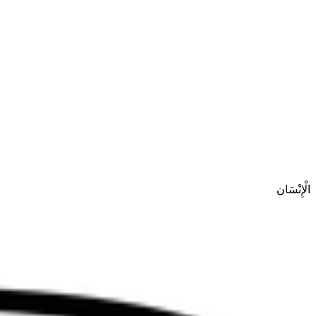
الْإِنْسَان