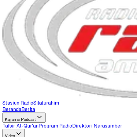
Stasiun Radio
Silaturahim
Beranda
Berita
Kajian & Podcast
Tafsir Al-Qur'an
Program Radio
Direktori Narasumber
Video