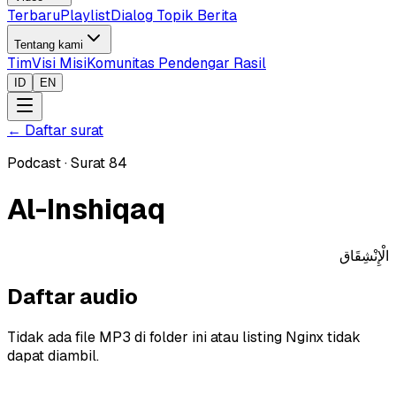
Terbaru
Playlist
Dialog Topik Berita
Tentang kami
Tim
Visi Misi
Komunitas Pendengar Rasil
ID
EN
←
Daftar surat
Podcast
·
Surat
84
Al-Inshiqaq
الْإِنْشِقَاق
Daftar audio
Tidak ada file MP3 di folder ini atau listing Nginx tidak
dapat diambil.