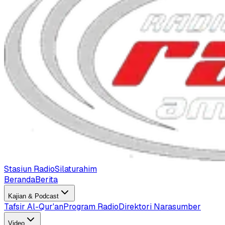
Stasiun Radio
Silaturahim
Beranda
Berita
Kajian & Podcast
Tafsir Al-Qur'an
Program Radio
Direktori Narasumber
Video