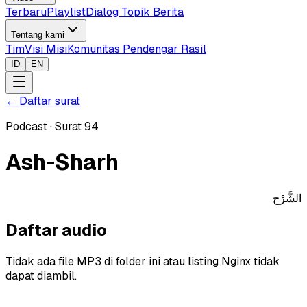
Terbaru
Playlist
Dialog Topik Berita
Tentang kami
Tim
Visi Misi
Komunitas Pendengar Rasil
ID
EN
←
Daftar surat
Podcast
·
Surat
94
Ash-Sharh
الشَّرْح
Daftar audio
Tidak ada file MP3 di folder ini atau listing Nginx tidak
dapat diambil.